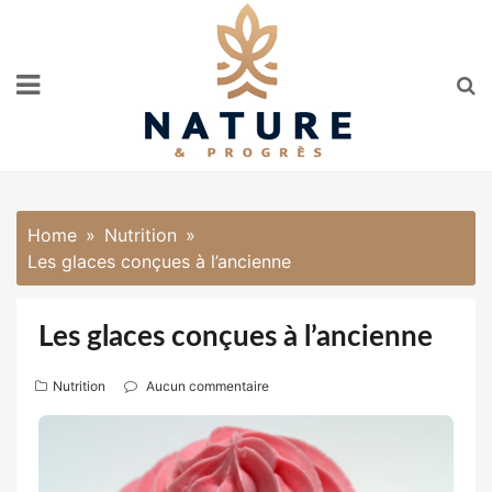
Skip
to
content
Home
Nutrition
Les glaces conçues à l’ancienne
Les glaces conçues à l’ancienne
Nutrition
Aucun commentaire