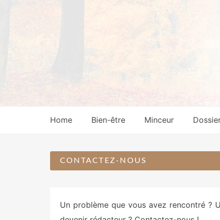
Skip
to
content
Home
Bien-être
Minceur
Dossie
CONTACTEZ-NOUS
Un problème que vous avez rencontré ? U
devenir rédacteur ? Contactez-nous !