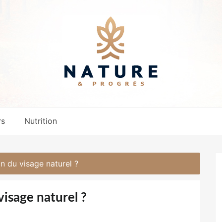
rs
Nutrition
in du visage naturel ?
visage naturel ?