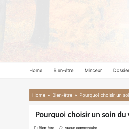
Skip
to
content
Home
Bien-être
Minceur
Dossie
Home
Bien-être
Pourquoi choisir un so
Pourquoi choisir un soin du 
Bien-être
Aucun commentaire