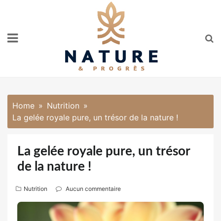
Skip
to
content
Home
Nutrition
La gelée royale pure, un trésor de la nature !
La gelée royale pure, un trésor
de la nature !
Nutrition
Aucun commentaire