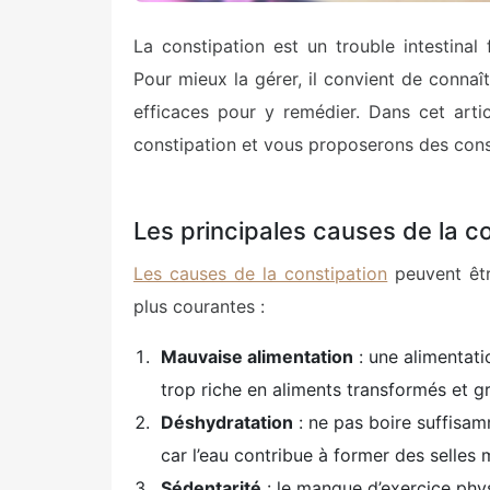
La constipation est un trouble intestinal
Pour mieux la gérer, il convient de connaî
efficaces pour y remédier. Dans cet arti
constipation et vous proposerons des consei
Les principales causes de la c
Les causes de la constipation
peuvent être
plus courantes :
Mauvaise alimentation
: une alimentatio
trop riche en aliments transformés et g
Déshydratation
: ne pas boire suffisa
car l’eau contribue à former des selles m
Sédentarité
: le manque d’exercice physiq