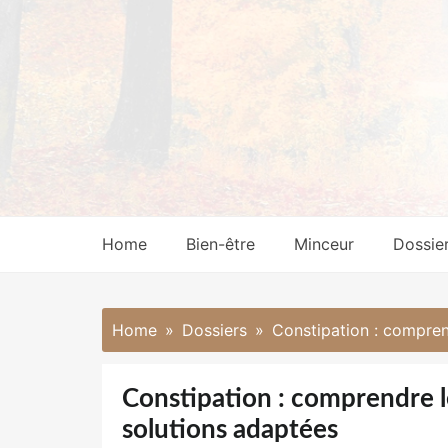
Skip
to
content
Home
Bien-être
Minceur
Dossie
Home
Dossiers
Constipation : compren
Constipation : comprendre l
solutions adaptées