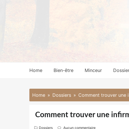
Skip
to
content
Home
Bien-être
Minceur
Dossie
Home
Dossiers
Comment trouver une in
Comment trouver une infirm
Dossiers
Aucun commentaire