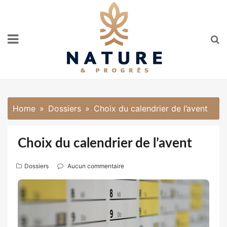
Skip
to
content
Home
Dossiers
Choix du calendrier de l’avent
Choix du calendrier de l’avent
Dossiers
Aucun commentaire