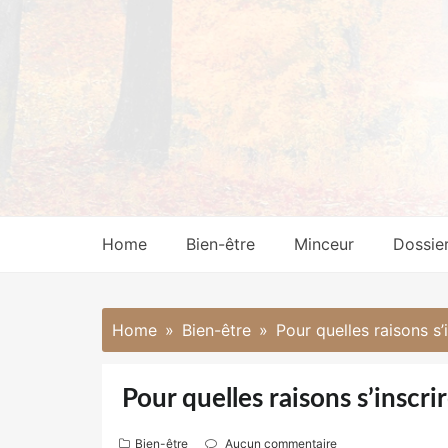
Skip
to
content
Home
Bien-être
Minceur
Dossie
Home
Bien-être
Pour quelles raisons s’
Pour quelles raisons s’inscr
Bien-être
Aucun commentaire