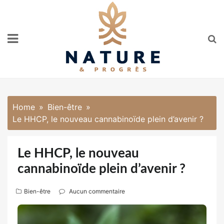
Skip
to
content
Home
Bien-être
Le HHCP, le nouveau cannabinoïde plein d’avenir ?
Le HHCP, le nouveau
cannabinoïde plein d’avenir ?
Bien-être
Aucun commentaire