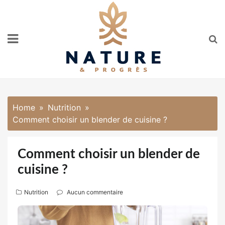
Skip
to
content
Home
Nutrition
Comment choisir un blender de cuisine ?
Comment choisir un blender de
cuisine ?
Nutrition
Aucun commentaire